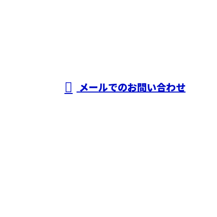
090-5912-7545
株式会社妹尾
組
営業時間／10：00～17：00
メールでのお問い合わせ
ホーム
業務案内
施工実績
採用情報
会社概要
ブログ
サイトマップ
お問い合わせ