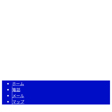
株式会社妹尾組
〒771-1623
徳島県阿波市市場町切幡字池ノ本187-4
Googleマップで確認する
TEL 090-5912-7545
型枠工事・EPS工法なら徳島県阿波市の『株式会社妹尾組』
Copyright © 株式会社妹尾組. All rights reserved.
ホーム
電話
メール
マップ