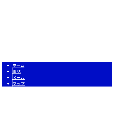
徳島県阿波市市場町切幡字池ノ本187-4
Googleマップで確認する
TEL 090-5912-7545
型枠工事・EPS工法なら徳島県阿波市の『株式会社妹尾組』
Copyright © 株式会社妹尾組. All rights reserved.
ホーム
電話
メール
マップ