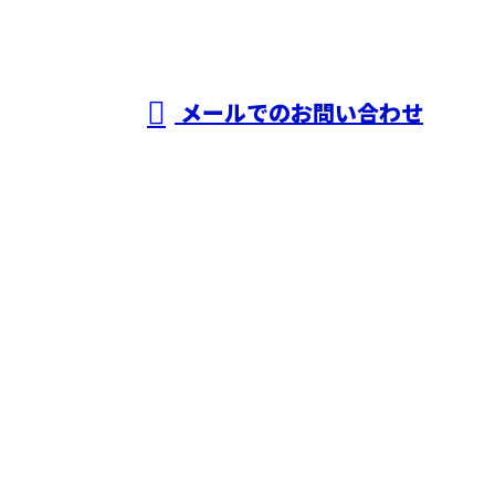
組
営業時間／10：00～17：00
メールでのお問い合わせ
ホーム
業務案内
施工実績
採用情報
会社概要
ブログ
サイトマップ
お問い合わせ
株式会社妹尾組
〒771-1623