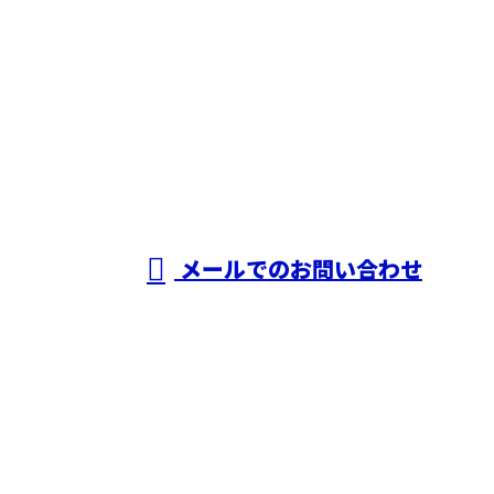
お電話でのお問い合わせ
090-5912-7545
株式会社妹尾
組
営業時間／10：00～17：00
メールでのお問い合わせ
ホーム
業務案内
施工実績
採用情報
会社概要